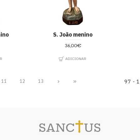
nino
S. João menino
36,00€
R
ADICIONAR
11
12
13
97 - 