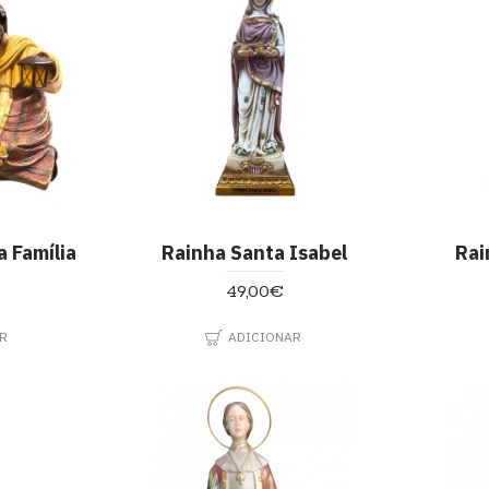
 Família
Rainha Santa Isabel
Rai
49,00€
R
ADICIONAR