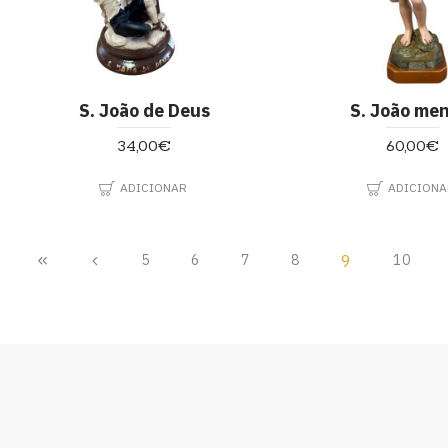
S. João de Deus
S. João me
34,00€
60,00€
ADICIONAR
ADICIONA
5
6
7
8
9
10