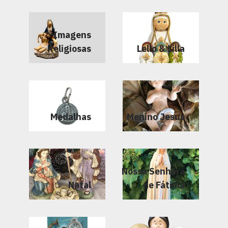
Imagens
Religiosas
Lello & Lilla
Medalhas
Menino Jesus
Nossa Senhora
Natal
de Fátima