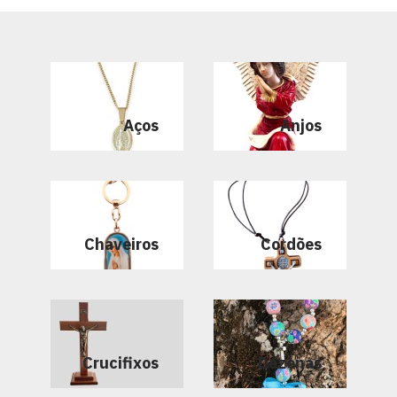
Aços
Anjos
Chaveiros
Cordões
Crucifixos
Dezenas