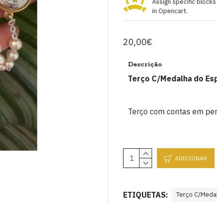
Assign specific block
in Opencart.
20,00€
Descrição
Terço C/Medalha do Esp
Terço com contas em pero
ADICIONAR
ETIQUETAS:
Terço C/Medal